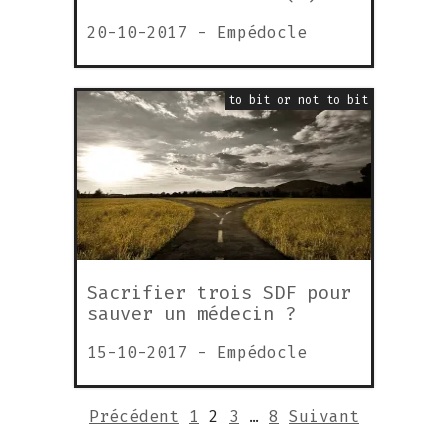
20-10-2017
-
Empédocle
to bit or not to bit
Sacrifier trois SDF pour
sauver un médecin ?
15-10-2017
-
Empédocle
Précédent
1
2
3
…
8
Suivant