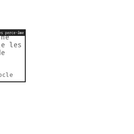
es perce-âme
nne
le les
de
ocle