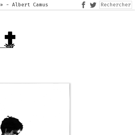
é»
-
Albert Camus