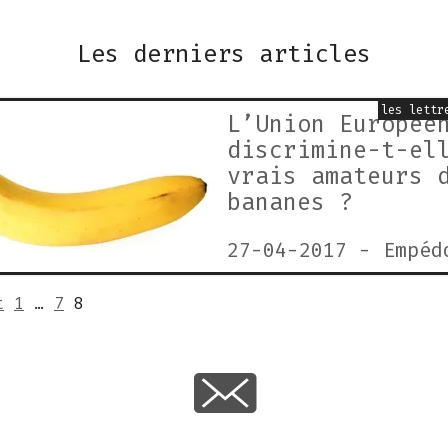
Les derniers articles
les lettr
L’Union Europée
discrimine-t-el
vrais amateurs 
bananes ?
27-04-2017
-
Empéd
t
1
…
7
8