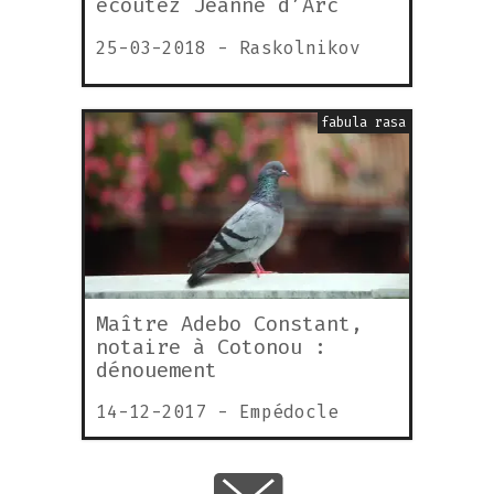
écoutez Jeanne d’Arc
25-03-2018
-
Raskolnikov
fabula rasa
Maître Adebo Constant,
notaire à Cotonou :
dénouement
14-12-2017
-
Empédocle